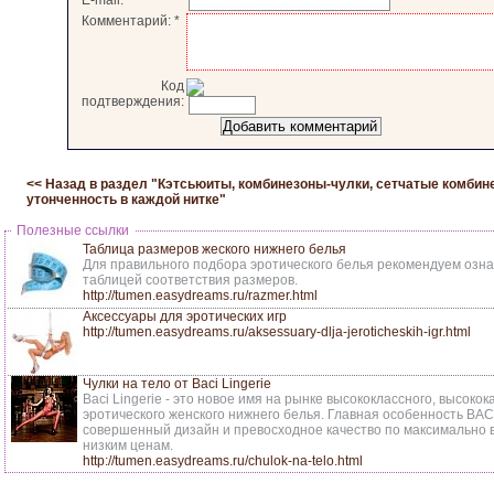
E-mail:
*
Комментарий:
*
Код
подтверждения:
<< Назад в раздел "
Кэтсьюиты, комбинезоны-чулки, сетчатые комбин
утонченность в каждой нитке
"
Полезные ссылки
Таблица размеров жеского нижнего белья
Для правильного подбора эротического белья рекомендуем озна
таблицей соответствия размеров.
http://tumen.easydreams.ru/razmer.html
Аксессуары для эротических игр
http://tumen.easydreams.ru/aksessuary-dlja-jeroticheskih-igr.html
Чулки на тело от Baci Lingerie
Baci Lingerie - это новое имя на рынке высококлассного, высоко
эротического женского нижнего белья. Главная особенность BAC
совершенный дизайн и превосходное качество по максимально
низким ценам.
http://tumen.easydreams.ru/chulok-na-telo.html