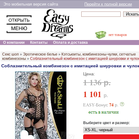
Это мобильная версия сайта
Перейти к полной версии
нет товаров
О компании
Контакты
Оплата и доставка
Секс шоп
»
Эротическое белье
»
Кэтсьюиты, комбинезоны-чулки, сетчатые
комбинезоны
»
Соблазнительный комбинезон с имитацией шнуровки и чуло
Соблазнительный комбинезон с имитацией шнуровки и чуло
Цена:
1 136 р.
1 101
р.
74
EASY-Бонус
р.
Выберите цвет и размер: