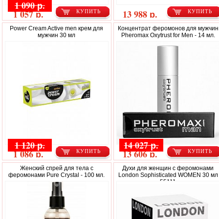
1 090 р.
1 057 р.
13 988 р.
КУПИТЬ
КУПИТЬ
Power Cream Aсtive men крем для
Концентрат феромонов для мужчин
мужчин 30 мл
Pheromax Oxytrust for Men - 14 мл.
1 120 р.
14 027 р.
1 086 р.
13 606 р.
КУПИТЬ
КУПИТЬ
Женский спрей для тела с
Духи для женщин с феромонами
феромонами Pure Crystal - 100 мл.
London Sophisticated WOMEN 30 мл
55111