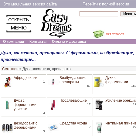
Это мобильная версия сайта
Перейти к полной версии
нет товаров
О компании
Контакты
Оплата и доставка
Духи, косметика, препараты. С феромонами, возбуждающие,
продлевающие...
Секс шоп
»
Духи, косметика, препараты
Афродизиаки
Возбуждающие
Духи с
1
препараты
феромонами
67
16
Духи с
Продлевающие
Усиление эрекци
феромонами
12
1
унисекс
3
Дезодорант с
Средства ухода
Интимная гигиен
феромонами
7
2
3