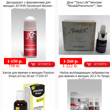
Дезодорант с феромонами для
Духи ""Sexy Life""женские
женщин JO PHR Deodorant Women -
""Musk&Pheromone"", 5мл
Women, 2.5 oz (75 мл)
1 150 р.
1 260 р.
750 р.
1 222 р.
КУПИТЬ
КУПИТЬ
Капли для мужчин и женщин Passion
Набор возбуждающих лубрикантов
Drops (m+w) 30 мл 77105-07
для мужчин и женщин JO 2-To-Tango
2х75 мл.