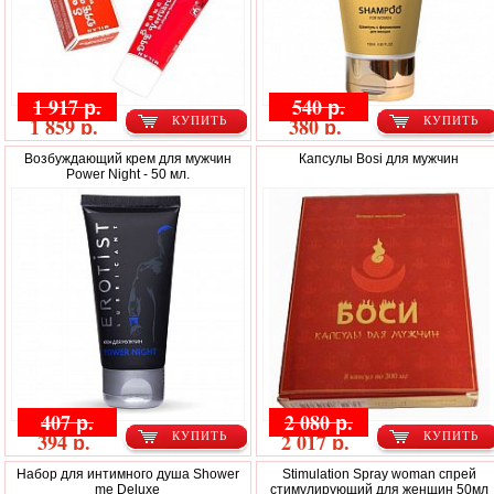
1 917 р.
540 р.
1 859 р.
380 р.
КУПИТЬ
КУПИТЬ
Возбуждающий крем для мужчин
Капсулы Bosi для мужчин
Power Night - 50 мл.
407 р.
2 080 р.
394 р.
2 017 р.
КУПИТЬ
КУПИТЬ
Набор для интимного душа Shower
Stimulation Spray woman спрей
me Deluxe
стимулирующий для женщин 50мл