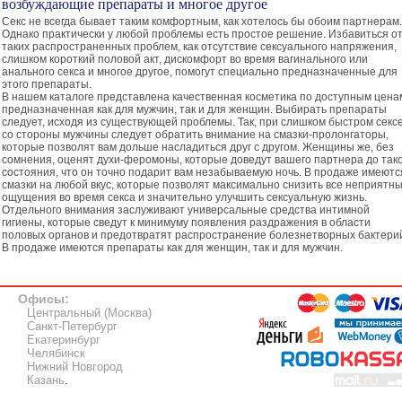
возбуждающие препараты и многое другое
Секс не всегда бывает таким комфортным, как хотелось бы обоим партнерам.
Однако практически у любой проблемы есть простое решение. Избавиться о
таких распространенных проблем, как отсутствие сексуального напряжения,
слишком короткий половой акт, дискомфорт во время вагинального или
анального секса и многое другое, помогут специально предназначенные для
этого препараты.
В нашем каталоге представлена качественная косметика по доступным цена
предназначенная как для мужчин, так и для женщин. Выбирать препараты
следует, исходя из существующей проблемы. Так, при слишком быстром секс
со стороны мужчины следует обратить внимание на смазки-пролонгаторы,
которые позволят вам дольше насладиться друг с другом. Женщины же, без
сомнения, оценят духи-феромоны, которые доведут вашего партнера до так
состояния, что он точно подарит вам незабываемую ночь. В продаже имеютс
смазки на любой вкус, которые позволят максимально снизить все неприятн
ощущения во время секса и значительно улучшить сексуальную жизнь.
Отдельного внимания заслуживают универсальные средства интимной
гигиены, которые сведут к минимуму появления раздражения в области
половых органов и предотвратят распространение болезнетворных бактери
В продаже имеются препараты как для женщин, так и для мужчин.
Офисы:
Центральный (Москва)
Санкт-Петербург
Екатеринбург
Челябинск
Нижний Новгород
Казань
.