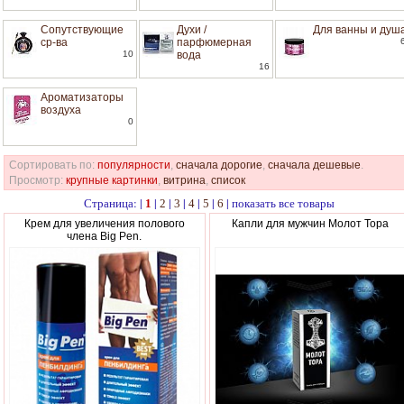
Сопутствующие
Духи /
Для ванны и душ
ср-ва
парфюмерная
10
вода
16
Ароматизаторы
воздуха
0
Сортировать по:
популярности
,
сначала дорогие
,
сначала дешевые
.
Просмотр:
крупные картинки
,
витрина
,
список
Страница: |
|
|
|
|
|
|
показать все товары
1
2
3
4
5
6
Крем для увеличения полового
Капли для мужчин Молот Тора
члена Big Pen.