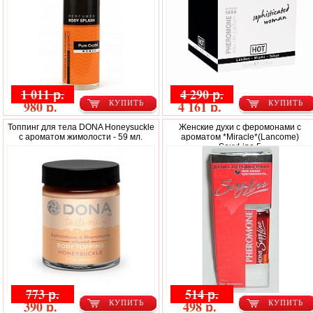
1 011 р.
4 290 р.
980 р.
4 161 р.
КУПИТЬ
КУПИТЬ
Топпинг для тела DONA Honeysuckle
Женские духи с феромонами с
с ароматом жимолости - 59 мл.
ароматом *Miracle*(Lancome)
SexyLine 5
773 р.
514 р.
390 р.
498 р.
КУПИТЬ
КУПИТЬ