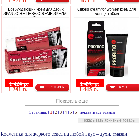
1 571 р.
671 р.
Возбуждающий крем для двоих
Clitoris cream for women крем для
SPANISCHE LIEBESCREME SPEZIAL
женщин 50мл
- 40 мл.
1 424 р.
1 490 р.
1 381 р.
1 445 р.
КУПИТЬ
КУПИТЬ
Показать еще
Страница: |
|
|
|
|
|
|
показать все товары
1
2
3
4
5
6
Показывать архивные товары
Косметика для жаркого секса на любой вкус – духи, смазки,