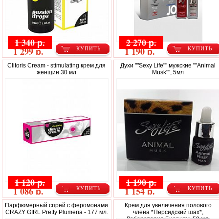
1 340 р.
2 270 р.
1 299 р.
1 190 р.
КУПИТЬ
КУПИТЬ
Clitoris Cream - stimulating крем для
Духи ""Sexy Life"" мужские ""Animal
женщин 30 мл
Musk"", 5мл
1 120 р.
1 190 р.
1 086 р.
1 154 р.
КУПИТЬ
КУПИТЬ
Парфюмерный спрей с феромонами
Крем для увеличения полового
CRAZY GIRL Pretty Plumeria - 177 мл.
члена *Персидский шах*,