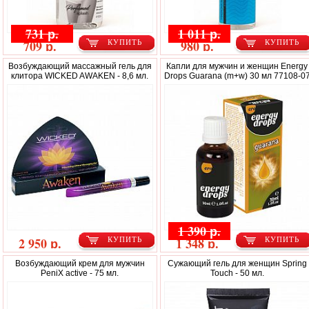
731 р.
1 011 р.
709 р.
980 р.
КУПИТЬ
КУПИТЬ
Возбуждающий массажный гель для
Капли для мужчин и женщин Energy
клитора WICKED AWAKEN - 8,6 мл.
Drops Guarana (m+w) 30 мл 77108-0
1 390 р.
2 950 р.
1 348 р.
КУПИТЬ
КУПИТЬ
Возбуждающий крем для мужчин
Сужающий гель для женщин Spring
PeniX active - 75 мл.
Touch - 50 мл.