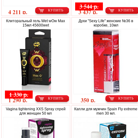
3 544 р.
4 211 р.
3 437 р.
КУПИТЬ
КУПИТЬ
Клиторальный гель Wet wOw Max
Духи "Sexy Life" женские №36 в
15мл 45600wet
коробке, 10мл
1 330 р.
1 290 р.
350 р.
КУПИТЬ
КУПИТЬ
Vagina tightening XXS Spray спрей
Капли для мужчин Spain Fly extreme
для женщин 50 мл
men 30 мл.