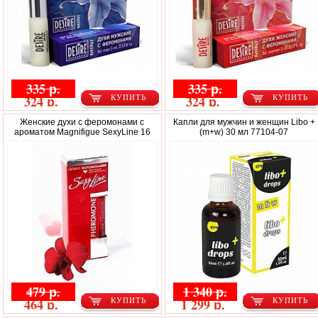
335 р.
335 р.
324 р.
324 р.
КУПИТЬ
КУПИТЬ
Женские духи с феромонами с
Капли для мужчин и женщин Libo +
ароматом Magnifigue SexyLine 16
(m+w) 30 мл 77104-07
479 р.
1 340 р.
464 р.
1 299 р.
КУПИТЬ
КУПИТЬ