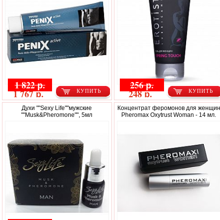
1 822 р.
256 р.
1 767 р.
248 р.
КУПИТЬ
КУПИТЬ
Духи ""Sexy Life""мужские
Концентрат феромонов для женщи
""Musk&Pheromone"", 5мл
Pheromax Oxytrust Woman - 14 мл.