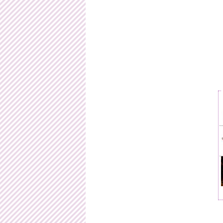
220.-
401.-