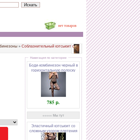
нет товаров
мбинезоны
»
Соблазнительный кэтсьюит с
Навигация по категории
Боди-комбинезон черный в
горизонтальную полоску
Impulse 04506SL
785 р.
««««« Мы тут
Эластичный кэтсьюит со
сложным узором плетения