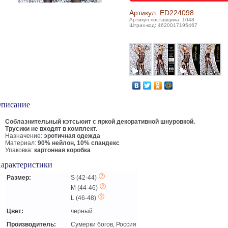
Артикул: ED224098
Артикул поставщика: 1048
Штрих-код: 4620017195467
писание
Соблазнительный кэтсьюит с яркой декоративной шнуровкой.
Трусики не входят в комплект.
Назначение:
эротичная одежда
Материал:
90% нейлон, 10% спандекс
Упаковка:
картонная коробка
арактеристики
Размер:
S (42-44)
M (44-46)
L (46-48)
Цвет:
черный
Производитель:
Сумерки богов, Россия