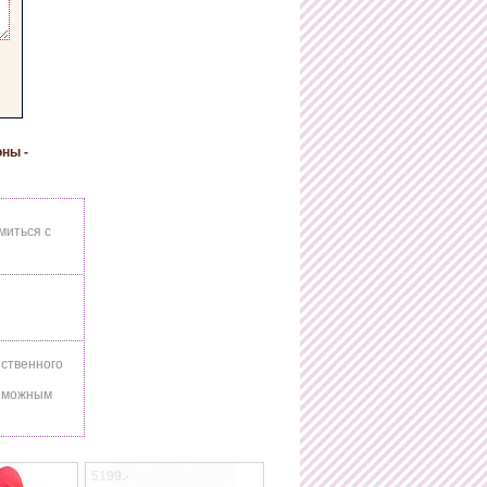
ны -
миться с
ественного
озможным
4161.-
5761.-
134