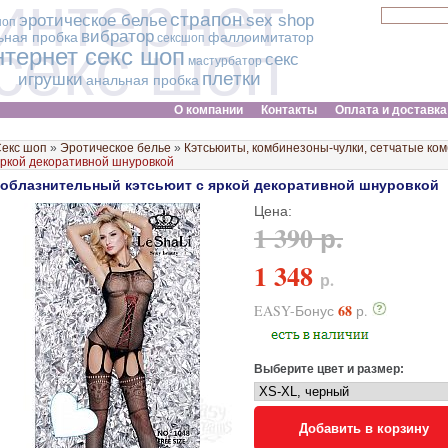
интернет
страпон
эротическое белье
sex shop
шоп
вибратор
ьная пробка
фаллоимитатор
сексшоп
секс шоп
нтернет секс шоп
секс
мастурбатор
плетки
игрушки
анальная пробка
О компании
Контакты
Оплата и доставка
екс шоп
»
Эротическое белье
»
Кэтсьюиты, комбинезоны-чулки, сетчатые ко
ркой декоративной шнуровкой
облазнительный кэтсьюит с яркой декоративной шнуровкой
Цена:
1 390 р.
1 348
р.
68
EASY-Бонус
р.
Выберите цвет и размер:
Добавить в корзину